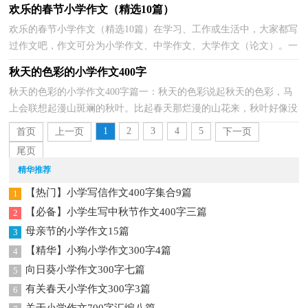
欢乐的春节小学作文（精选10篇）
欢乐的春节小学作文（精选10篇）在学习、工作或生活中，大家都写
过作文吧，作文可分为小学作文、中学作文、大学作文（论文）。一
篇什么样的作文才能称之为优秀作文呢？以下是小编为大家收...
秋天的色彩的小学作文400字
秋天的色彩的小学作文400字篇一：秋天的色彩说起秋天的色彩，马
上会联想起漫山斑斓的秋叶。比起春天那烂漫的山花来，秋叶好像没
有那么多水气，显得更沉稳，也更厚重一些。为觅这沉稳...
1
2
3
4
5
首页
上一页
下一页
尾页
精华推荐
【热门】小学写信作文400字集合9篇
1
【必备】小学生写中秋节作文400字三篇
2
母亲节的小学作文15篇
3
【精华】小狗小学作文300字4篇
4
向日葵小学作文300字七篇
5
有关春天小学作文300字3篇
6