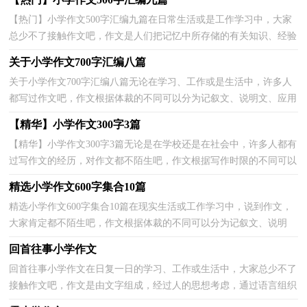
【热门】小学作文500字汇编九篇在日常生活或是工作学习中，大家
总少不了接触作文吧，作文是人们把记忆中所存储的有关知识、经验
和思想用书面形式表达出来的记叙方式。那要怎么...
关于小学作文700字汇编八篇
关于小学作文700字汇编八篇无论在学习、工作或是生活中，许多人
都写过作文吧，作文根据体裁的不同可以分为记叙文、说明文、应用
文、议论文。还是对作文一筹莫展吗？以下是小编为...
【精华】小学作文300字3篇
【精华】小学作文300字3篇无论是在学校还是在社会中，许多人都有
过写作文的经历，对作文都不陌生吧，作文根据写作时限的不同可以
分为限时作文和非限时作文。你所见过的作文是什么...
精选小学作文600字集合10篇
精选小学作文600字集合10篇在现实生活或工作学习中，说到作文，
大家肯定都不陌生吧，作文根据体裁的不同可以分为记叙文、说明
文、应用文、议论文。写起作文来就毫无头绪？以下是小...
回首往事小学作文
回首往事小学作文在日复一日的学习、工作或生活中，大家总少不了
接触作文吧，作文是由文字组成，经过人的思想考虑，通过语言组织
来表达一个主题意义的文体。为了让您在写作文时更加...