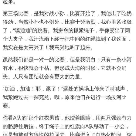
起来。
第三场比赛，是我对战小孙，比赛开始了，我使出了吃奶
得劲，当然小孙也不例外，比赛十分激烈，我心里紧张极
了，“噗通通”的跳着。我拼命的抓紧绳子，手像变出了两
个大夹子，我汗流雨下终于把中间的红绳拽到了我这面，
我实在是太高兴了！我高兴地叫了起来。
虽然我们都是一对一的比赛，但是我明白：只有一条小河
有水，很快就会干枯。但形成大海的时候，它就不会消
失。人只有团结就会有更大的力量。
“加油，加油！耶，赢了！”远处的操场上传来了叫喊声，
我紧跑过去一探究竟。哦，原来他们在进行一场拔河比
赛。
你看A队的`那个红衣男孩，他瞪着眼睛，用两只强劲有力
的胳膊往后拉，终于绳子上的红旗向A队移动了一小会，
但是却被对方很快的拉回去，比赛进入了白热化阶段。突