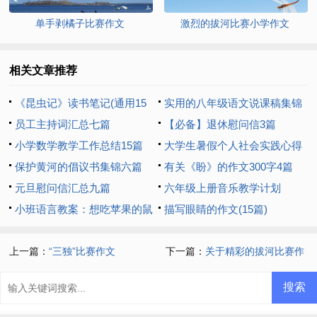
单手剥橘子比赛作文
激烈的拔河比赛小学作文
相关文章推荐
《昆虫记》读书笔记(通用15
实用的八年级语文说课稿集锦
篇)
员工主持词汇总七篇
7篇
【必备】退休慰问信3篇
小学数学教学工作总结15篇
大学生暑假个人社会实践心得
保护黄河的倡议书集锦六篇
体会
有关《盼》的作文300字4篇
元旦慰问信汇总九篇
六年级上册音乐教学计划
小班语言教案：想吃苹果的鼠
描写眼睛的作文(15篇)
小弟
上一篇：
“三独”比赛作文
下一篇：
关于精彩的拔河比赛作
文