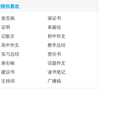
猜你喜欢
发言稿
保证书
证明
表扬信
记叙文
初中作文
高中作文
教学总结
实习总结
责任书
座右铭
话题作文
建议书
读书笔记
主持词
广播稿