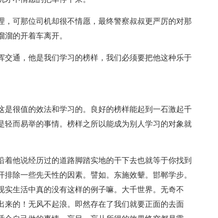
理，可那位司机却很不情愿，最终警察叔叔更严厉的对那
溜溜的开着车离开。
挥交通，他是我们学习的榜样，我们必须要把他这种乐于
这是很值的效法和学习的。良好的榜样能起到一石激起千
是轻而易举的事情。榜样之所以能成为别人学习的对象就
沿着他说经历过的道路脚踏实地的干下去也就等于你找到
开排除一些先天性的因素。譬如。东施效颦。邯郸学步。
现实生活中真的没有这样的例子嘛。大千世界。无奇不
出来的！无风不起浪。即然存在了我们就要正面的去面