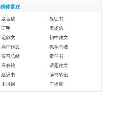
猜你喜欢
发言稿
保证书
证明
表扬信
记叙文
初中作文
高中作文
教学总结
实习总结
责任书
座右铭
话题作文
建议书
读书笔记
主持词
广播稿