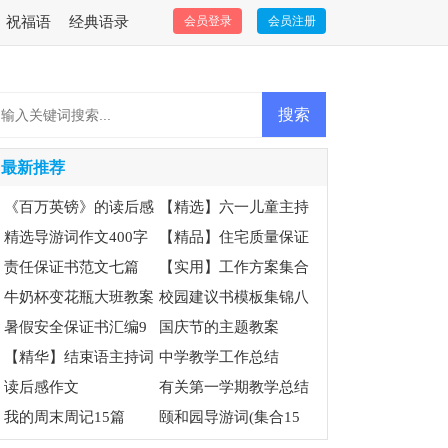
祝福语
经典语录
会员登录
会员注册
最新推荐
《百万英镑》的读后感
【精选】六一儿童主持
精选导游词作文400字
词3篇
【精品】住宅质量保证
合集7篇
责任保证书范文七篇
书三篇
【实用】工作方案集合
牛奶杯变花瓶大班教案
8篇
校园建议书模板集锦八
暑假安全保证书汇编9
篇
国庆节的主题教案
篇
【精华】结束语主持词
中学教学工作总结
四篇
读后感作文
有关第一学期教学总结
我的周末周记15篇
范文锦集5篇
颐和园导游词(集合15
篇)