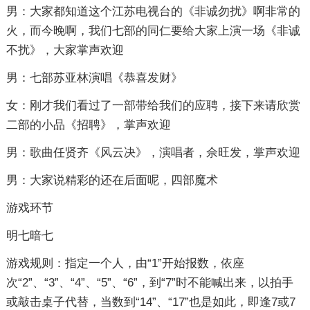
男：大家都知道这个江苏电视台的《非诚勿扰》啊非常的
火，而今晚啊，我们七部的同仁要给大家上演一场《非诚
不扰》，大家掌声欢迎
男：七部苏亚林演唱《恭喜发财》
女：刚才我们看过了一部带给我们的应聘，接下来请欣赏
二部的小品《招聘》，掌声欢迎
男：歌曲任贤齐《风云决》，演唱者，佘旺发，掌声欢迎
男：大家说精彩的还在后面呢，四部魔术
游戏环节
明七暗七
游戏规则：指定一个人，由“1”开始报数，依座
次“2”、“3”、“4”、“5”、“6”，到“7”时不能喊出来，以拍手
或敲击桌子代替，当数到“14”、“17”也是如此，即逢7或7