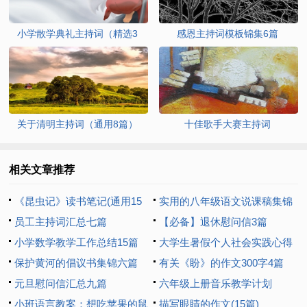
小学散学典礼主持词（精选3
感恩主持词模板锦集6篇
篇）
关于清明主持词（通用8篇）
十佳歌手大赛主持词
相关文章推荐
《昆虫记》读书笔记(通用15
实用的八年级语文说课稿集锦
篇)
员工主持词汇总七篇
7篇
【必备】退休慰问信3篇
小学数学教学工作总结15篇
大学生暑假个人社会实践心得
保护黄河的倡议书集锦六篇
体会
有关《盼》的作文300字4篇
元旦慰问信汇总九篇
六年级上册音乐教学计划
小班语言教案：想吃苹果的鼠
描写眼睛的作文(15篇)