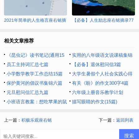
2021年简单的人生格言座右铭摘
【必备】人生励志座右铭摘录77
录46条
条
相关文章推荐
《昆虫记》读书笔记(通用15
实用的八年级语文说课稿集锦
篇)
员工主持词汇总七篇
7篇
【必备】退休慰问信3篇
小学数学教学工作总结15篇
大学生暑假个人社会实践心得
保护黄河的倡议书集锦六篇
体会
有关《盼》的作文300字4篇
元旦慰问信汇总九篇
六年级上册音乐教学计划
小班语言教案：想吃苹果的鼠
描写眼睛的作文(15篇)
小弟
上一篇：
积极乐观座右铭
下一篇：
返回列表