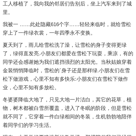
工人移植了，我向我的邻居们告别后，坐上汽车来到了城
里。
我被一
……此处隐藏616个字……
轻轻来临时，就给雪松
穿上了一件绿衣裳，一年四季永不变换。
夏天到了，雨儿给雪松洗了澡，让雪松的身子变得更绿
了，绿得直发亮.小朋友们都爱在雪松下玩耍，乘凉，有的
同学还会感谢她为我们遮挡强烈的太阳光。当秋姑娘穿着
金装悄悄降临时，雪松的`身子还是那样绿.小朋友们在雪
松下做游戏，心里不知有多快乐:小朋友们在雪松下做作
业，心里不知有多放松。
冬婆婆降临大地了，只见大地一片洁白，其它的花草，植
物，树木都被白雪所覆盖，进入了冬眠的阶段，但是雪松
就不同了，它穿着一件白绿相间的冬装，生机勃勃地陪伴
着同学们的学习生活。