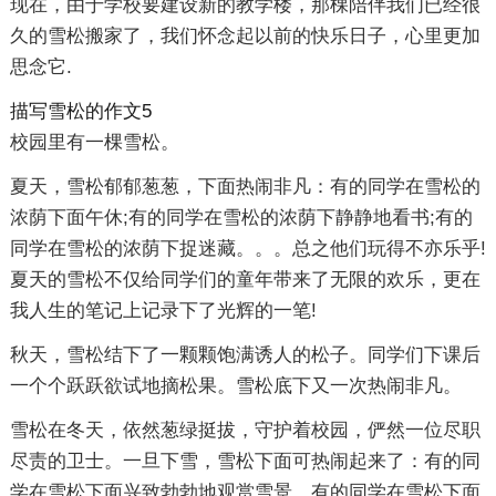
现在，由于学校要建设新的教学楼，那棵陪伴我们已经很
久的雪松搬家了，我们怀念起以前的快乐日子，心里更加
思念它.
描写雪松的作文5
校园里有一棵雪松。
夏天，雪松郁郁葱葱，下面热闹非凡：有的同学在雪松的
浓荫下面午休;有的同学在雪松的浓荫下静静地看书;有的
同学在雪松的浓荫下捉迷藏。。。总之他们玩得不亦乐乎!
夏天的雪松不仅给同学们的童年带来了无限的欢乐，更在
我人生的笔记上记录下了光辉的一笔!
秋天，雪松结下了一颗颗饱满诱人的松子。同学们下课后
一个个跃跃欲试地摘松果。雪松底下又一次热闹非凡。
雪松在冬天，依然葱绿挺拔，守护着校园，俨然一位尽职
尽责的卫士。一旦下雪，雪松下面可热闹起来了：有的同
学在雪松下面兴致勃勃地观赏雪景，有的同学在雪松下面