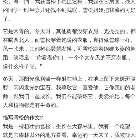
松。有一回，我在雪松下玩捉迷藏，我躲在它后面，找人
的同学一时半会儿还找不到我呢，雪松姐姐把我藏的可好
了。
它是常青的。冬天时，其他树都没穿衣服，光秃秃的，都
在喝西北风，而雪松穿着饱暖的衣服，裹得像雪球一样。
风一吹来，其他树都瑟瑟发抖，可雪松跳着婀娜多姿的舞
蹈，笑话道：“你看看你们，一个个大冬天的不穿衣服，
像什么样子呀。”
冬天，那阳光像利箭一样射在地上，在地上留下来斑斑驳
驳，闪闪发光的宝石。我尊敬它，喜爱他，它像我们的老
师，跟我们一起成长。我们不能破坏它，要爱护她，每个
人和植物都是有生命的。
描写雪松的作文2
我是一棵粗壮的雪松，生长在大森林里。我有一个愿望，
就是去森林以外的地方看看。幸运的一天来了，我被伐木